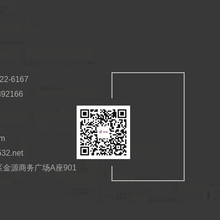
2-6167
92166
om
532.net
金源商务广场A座901