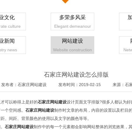
业文化
多荣多风采
ate culture
Elegant demeanour
业新闻
网站建设
stry news
Website construction
Netw
石家庄网站建设怎么排版
发布者：石家庄网站建设
发布时间：2019-02-15
来源：石
才可以称得上是好的
石家庄网站建设
设计页面文字排版?很多人都认为好
1
2
3
4
有一个空间感。
石家庄网站建设
制作时文章的布局，内容的设置以及栏目
行距、间距、背景颜色的使用以及文字的颜色等等。
问。
石家庄网站建设
制作中的每一个元素都会影响网站整体的浏览效果，