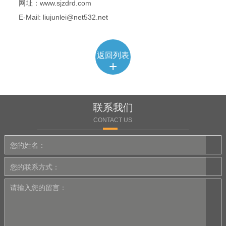
网址：www.sjzdrd.com
E-Mail: liujunlei@net532.net
返回列表
+
联系我们
CONTACT US