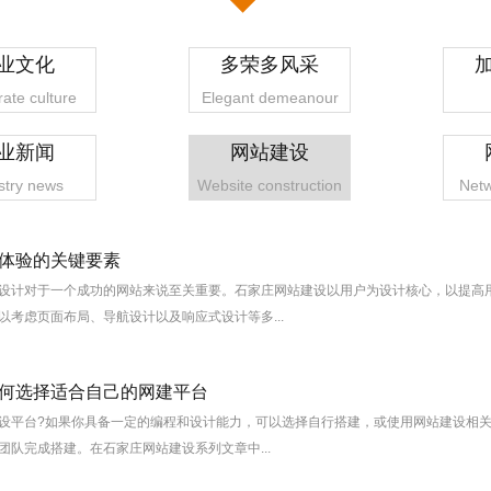
业文化
多荣多风采
ate culture
Elegant demeanour
业新闻
网站建设
stry news
Website construction
Netw
体验的关键要素
设计对于一个成功的网站来说至关重要。石家庄网站建设以用户为设计核心，以提高
以考虑页面布局、导航设计以及响应式设计等多...
1
2
3
4
何选择适合自己的网建平台
设平台?如果你具备一定的编程和设计能力，可以选择自行搭建，或使用网站建设相关
队完成搭建。在石家庄网站建设系列文章中...