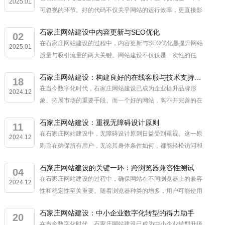
2025.01
可忽视的环节。好的代码不仅关乎网站的运行效率，更直接影
响到用户体验和搜索引擎的收录。 石家庄网站建设时，通过
石家庄网站建设中内容更新与SEO优化
对网站代码的审查，可...
02
在石家庄网站建设的过程中，内容更新与SEO优化是提升网站
2025.01
质量与吸引流量的两大关键。网站建设不仅仅是一次性的任
务，而是一个持续的过程，其中内容更新是核心。 定期的内
石家庄网站建设：构建良好的在线客服与技术支持体系
容更新不仅能够保持网...
18
在当今数字化时代，石家庄网站建设已成为企业提升品牌形
2024.12
象、拓展市场的重要手段。而一个好的网站，离不开完善的在
线客服与技术支持体系。 石家庄网站建设过程中，我们深知
石家庄网站建设：重视无障碍设计原则
在线客服的重要性。因此...
11
在石家庄网站建设中，无障碍设计原则日益受到重视。这一原
2024.12
则旨在确保所有用户，无论其身体条件如何，都能轻松访问和
使用网站。 石家庄网站建设公司遵循无障碍设计原则，通过
石家庄网站建设的关键一环：跨浏览器兼容性测试
优化网页布局、提供文...
04
在石家庄网站建设的过程中，确保网站在不同浏览器上的兼容
2024.12
性和稳定性至关重要。随着浏览器种类的增多，用户可能使用
Chrome、Firefox、Edge等多种浏览器访问网站，因此，石家
石家庄网站建设：中小企业数字化转型的得力助手
庄网站建设团队要...
20
在当今数字化时代，石家庄网站建设已成为中小企业转型升级