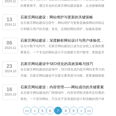
2024.11
的重要推手。通过专业的石家庄网站建设服务，企业能够构建
出符合自身品牌特色与市场需求的官方网站，从而有效拓宽线
石家庄网站建设：网站维护与更新的关键策略
上市场，提升品牌影响力。 ...
13
在石家庄网站建设过程中，网站维护与更新是确保网站持续运
2024.11
行和吸引用户的关键。首先，定期的网站维护，如服务器检
查、数据备份和安全防护，是保障网站稳定运行的基础。石家
石家庄网站建设：深度解析网站设计与用户体验优化策略
庄网站建设公司通常提供周面的维护服...
06
在当今数字化时代，石家庄网站建设已成为企业线上发展的重
2024.11
要基石。一个专业的网站设计不仅能吸引用户眼球，更能提升
用户体验，促进业务转化。石家庄网站建设的核心在于将创意
石家庄网站建设中SEO优化的高效策略与技巧
与技术有效结合，确保网站既美观又...
23
在石家庄网站建设的蓝海中，SEO优化成为提升网站竞争力的
2024.10
关键。石家庄网站建设不仅要注重美观与功能，更要兼顾搜索
引擎的友好性。 关键词布局是石家庄网站建设SEO优化的基
石家庄网站建设：内容管理——网站成功的关键要素
础。深入研究目标...
16
在石家庄网站建设的广阔领域中，内容管理扮演着举足轻重的
2024.10
角色。一个宣传网站，不仅在于其美观的设计和流畅的用户体
验，更在于其内容的丰富性、准确性和吸引力。 石家庄网站
<<
<
5
6
7
8
9
>
>>
建设过程中，内容管理...