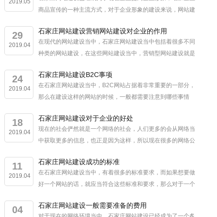
2019.05
商品宣传的一种主流方式，对于企业形象的建设来说，网站建
设究竟起到了怎样的一个作用呢? 在石家庄网站建设企业网站
石家庄网站建设营销网站建设对企业的作用
当中，企业通过网站...
29
在现代的网站建设当中，石家庄网站建设当中包括着很多不同
2019.04
种类的网站建设，在这些网站建设当中，营销型网站建设就是
其中一个较为重要的板块。 在石家庄网站建设的营销站中，
石家庄网站建设B2C事项
主要是将营销的概念为...
24
在石家庄网站建设当中，B2C网站占据着非常重要的一部分，
2019.04
那么在建设这样的网站的时候，一般都需要注意到哪些事情
呢? 1、B2C建设流程需要简单化。 石家庄网站建设B2C网
石家庄网站建设对于企业的好处
站...
18
现在的社会俨然就是一个网络的社会，人们更多的会从网络当
2019.04
中获取更多的信息，也正是因为这样，所以现在很多的网络公
司都在慢慢的兴起，即使不是网络公司，也会有专门的网站建
石家庄网站建设成功的标准
设;那么在石家庄网站建设一个网站...
11
在石家庄网站建设当中，有着很多的标准要求，而如果想要做
2019.04
好一个网站的话，就应当符合这些标准和要求，那么对于一个
成功的石家庄网站建设来说，需要符合的要求都有哪些呢?
石家庄网站建设一般需要准备的费用
一、网站定位 ...
04
对于现在的网络环境当中，石家庄网站建设已经成为了一个炙