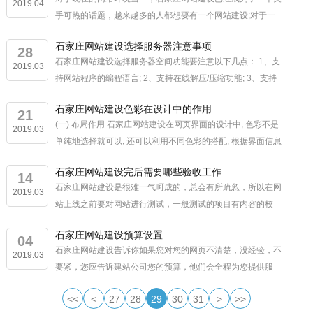
2019.04
手可热的话题，越来越多的人都想要有一个网站建设;对于一
个完整的网站建设，人们想要了解都是自己在这个方面的支出
石家庄网站建设选择服务器注意事项
分别都是哪一个部分，接下来小编就...
28
石家庄网站建设选择服务器空间功能要注意以下几点： 1、支
2019.03
持网站程序的编程语言; 2、支持在线解压/压缩功能; 3、支持
备份还原功能; 4、支持数据...
石家庄网站建设色彩在设计中的作用
21
(一) 布局作用 石家庄网站建设在网页界面的设计中, 色彩不是
2019.03
单纯地选择就可以, 还可以利用不同色彩的搭配, 根据界面信息
内容, 以及网页本身的性质进行分配, 使得各个元素可以实...
石家庄网站建设完后需要哪些验收工作
14
石家庄网站建设是很难一气呵成的，总会有所疏忽，所以在网
2019.03
站上线之前要对网站进行测试，一般测试的项目有内容的校
对，网站有没有BUG，有没有无效链接，兼容性问题，下面石
石家庄网站建设预算设置
家庄网站建设公司就来具体介绍一下...
04
石家庄网站建设告诉你如果您对您的网页不清楚，没经验，不
2019.03
要紧，您应告诉建站公司您的预算，他们会全程为您提供服
务。您须知道您网站的目的，是以广告形式、还是仅给现有的
<<
<
27
28
29
30
31
>
>>
老客户观察?是功能型的，还是展示型...